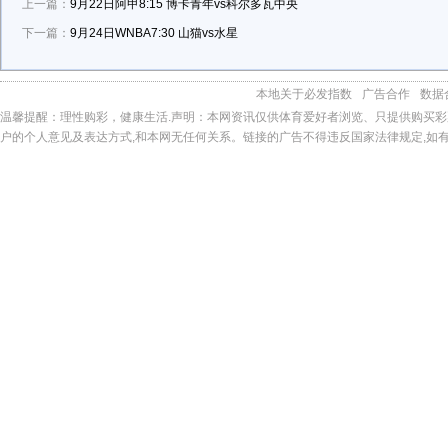
上一篇：
9月22日阿甲8:15 博卡青年vs科尔多瓦中央
下一篇：
9月24日WNBA7:30 山猫vs水星
本地
关于必发指数
广告合作
数据
温馨提醒：理性购彩，健康生活.声明：本网资讯仅供体育爱好者浏览、只提供购买彩
户的个人意见及表达方式,和本网无任何关系。链接的广告不得违反国家法律规定,如有