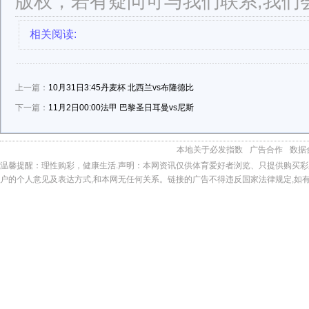
版权，若有疑问可与我们联系,我们
相关阅读:
上一篇：
10月31日3:45丹麦杯 北西兰vs布隆德比
下一篇：
11月2日00:00法甲 巴黎圣日耳曼vs尼斯
本地
关于必发指数
广告合作
数据
温馨提醒：理性购彩，健康生活.声明：本网资讯仅供体育爱好者浏览、只提供购买彩
户的个人意见及表达方式,和本网无任何关系。链接的广告不得违反国家法律规定,如有